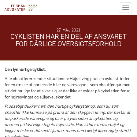
Toggl
naviga
27. MAJ 2021
CYKLISTEN HAR EN DEL AF ANSVARET
FOR DÅRLIGE OVERSIGTSFORHOLD
Den lynhurtige cyklist.
Alle chauffører kender situationen: Højresving plus en cykelsti inden
for en række af parkerede biler og varevogne – som chauffør gør man
alt det mulige for at sikre sig, at der ikke er cykler på cykelstien forud
for højresvinget og alligevel sker det.
Pludseligt dukker ham den hurtige cykelrytter op, som du som
chauffør ikke kunne se på grund af den skyggevirkning, der består af
de parkerede varevogne og biler på ydersiden af cykelstien og
dermed på lastvognstogets højre side. Han sidder foroverbøjet og
kigger måske endda ned i jorden, mens han i øvrigt kører rigtig stærkt
på cykelstien.