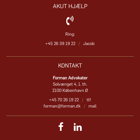
AKUT HJÆLP
Ring:
+45 26 39 19 22
/
Jacob
KONTAKT
Forman Advokater
Solvænget 4, 1. th.
2100 København Ø
+45 70 26 19 22
/
tlf
forman@forman.dk
/
mail