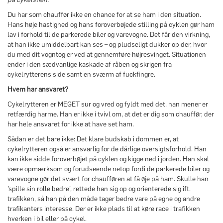
Du har som chauffør ikke en chance for at se ham i den situation.
Hans høje hastighed og hans foroverbøjede stilling på cyklen gør ham
lav i forhold til de parkerede biler og varevogne. Det får den virkning,
at han ikke umiddelbart kan ses – og pludseligt dukker op der, hvor
du med dit vogntog er ved at gennemføre højresvinget. Situationen
ender i den sædvanlige kaskade af råben og skrigen fra
cykelrytterens side samt en sværm af fuckfingre.
Hvem har ansvaret?
Cykelrytteren er MEGET sur og vred og fyldt med det, han mener er
retfærdig harme. Han er ikke i tvivl om, at det er dig som chauffør, der
har hele ansvaret for ikke at have set ham.
Sådan er det bare ikke: Det klare budskab i dommen er, at
cykelrytteren også er ansvarlig for de dårlige oversigtsforhold. Han
kan ikke sidde foroverbøjet på cyklen og kigge ned i jorden. Han skal
være opmærksom og forudseende netop fordi de parkerede biler og
varevogne gør det svært for chaufføren at få øje på ham. Skulle han
’spille sin rolle bedre’, rettede han sig op og orienterede sig ift.
trafikken, så han på den måde tager bedre vare på egne og andre
trafikanters interesse. Der er ikke plads til at køre race i trafikken
hverken i bil eller på cykel.