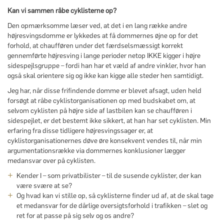
Kan vi sammen råbe cyklisterne op?
Den opmærksomme læser ved, at det i en lang række andre
højresvingsdomme er lykkedes at få dommernes øjne op for det
forhold, at chaufføren under det færdselsmæssigt korrekt
gennemførte højresving i lange perioder netop IKKE kigger i højre
sidespejlsgruppe – fordi han har et væld af andre vinkler, hvor han
også skal orientere sig og ikke kan kigge alle steder hen samtidigt.
Jeg har, når disse frifindende domme er blevet afsagt, uden held
forsøgt at råbe cyklistorganisationen op med budskabet om, at
selvom cyklisten på højre side af lastbilen kan se chaufføren i
sidespejlet, er det bestemt ikke sikkert, at han har set cyklisten. Min
erfaring fra disse tidligere højresvingssager er, at
cyklistorganisationernes døve øre konsekvent vendes til, når min
argumentationsrække via dommernes konklusioner lægger
medansvar over på cyklisten.
Kender I – som privatbilister – til de susende cyklister, der kan
være svære at se?
Og hvad kan vi stille op, så cyklisterne finder ud af, at de skal tage
et medansvar for de dårlige oversigtsforhold i trafikken – slet og
ret for at passe på sig selv og os andre?